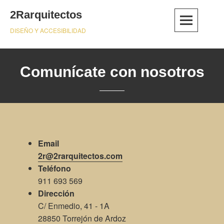
Skip
2Rarquitectos
to
content
DISEÑO Y ACCESIBILIDAD
Comunícate con nosotros
Email
2r@2rarquitectos.com
Teléfono
911 693 569
Dirección
C/ Enmedio, 41 - 1A
28850 Torrejón de Ardoz